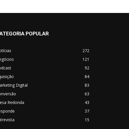
ATEGORIA POPULAR
tícias
272
egócios
121
odcast
92
uisição
84
rketing Digital
83
onversão
63
esa Redonda
43
esponde
37
trevista
15